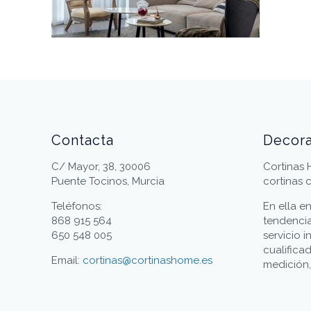
Contacta
Decor
C/ Mayor, 38, 30006
Cortinas
Puente Tocinos, Murcia
cortinas 
Teléfonos:
En ella e
868 915 564
tendencia
650 548 005
servicio 
cualifica
Email:
cortinas@cortinashome.es
medición,